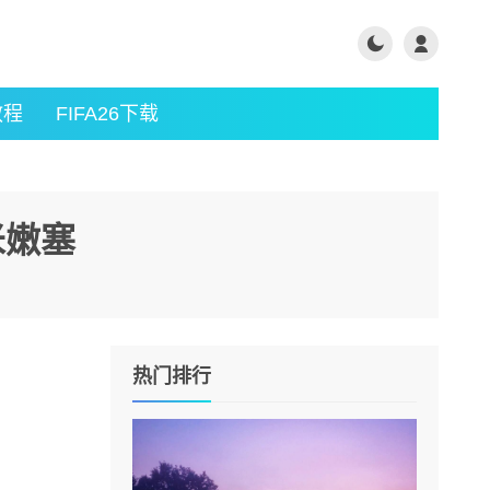
教程
FIFA26下载
米嫩塞
热门排行