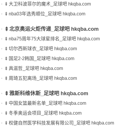
🍢大卫科波菲尔的魔术_足球吧 hkqba.com
🍢nba03年选秀顺位_足球吧 hkqba.com
🍢北京奥运火炬传递_足球吧 hkqba.com
🍢nba75周年75大球星排名_足球吧 hkqba.com
🍢切尔西新球衣_足球吧 hkqba.com
🍢国足2-2韩国_足球吧 hkqba.com
🍢具滋哲_足球吧 hkqba.com
🍢周琦五犯离场_足球吧 hkqba.com
🍢雅斯科维休斯_足球吧 hkqba.com
🍢中国女篮最新名单_足球吧 hkqba.com
🍢冬季奥运会项目_足球吧 hkqba.com
🍢权健自然医学科技发展有限公司_足球吧 hkqba.com