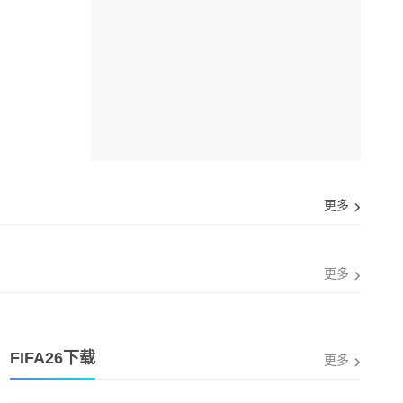
更多
更多
FIFA26下载
更多