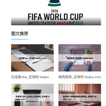
图文推荐
在线看nba_足球吧 hkqba.com
梅西假摔_足球吧 hkqba.com