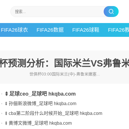
FIFA26球衣
FIFA26数据
FIFA26球鞋
FIFA26
杯预测分析：国际米兰VS弗鲁
世俱杯03:00国际米兰(中)-弗鲁米嫩塞...
🍢足球ceo_足球吧 hkqba.com
🍢孙俪新浪微博_足球吧 hkqba.com
🍢cba第二阶段什么时候开始_足球吧 hkqba.com
🍢黄博文微博_足球吧 hkqba.com