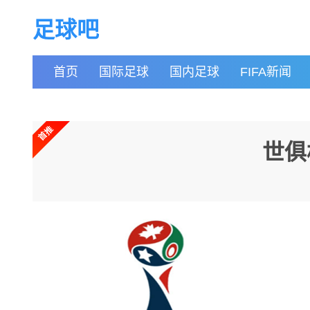
足球吧
首页
国际足球
国内足球
FIFA新闻
首推
世俱