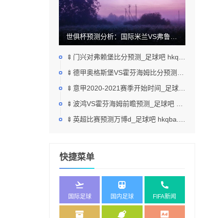
世俱杯预测分析：国际米兰VS弗鲁米嫩塞
🍢门兴对弗赖堡比分预测_足球吧 hkqba.com
🍢德甲奥格斯堡VS霍芬海姆比分预测_足球吧 hkqba.com
🍢意甲2020-2021赛季开始时间_足球吧 hkqba.com
🍢波鸿VS霍芬海姆前瞻预测_足球吧 hkqba.com
🍢英超比赛预测万博d_足球吧 hkqba.com
快捷菜单
国际足球
国内足球
FIFA新闻