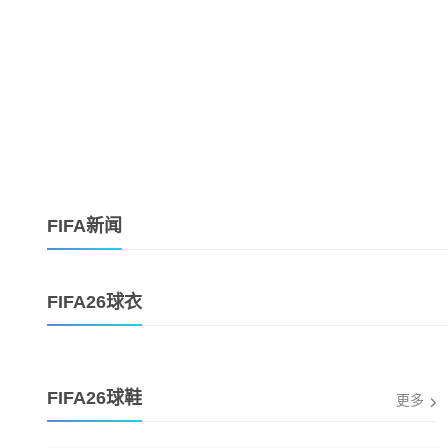
FIFA新闻
FIFA26球衣
FIFA26球鞋
更多