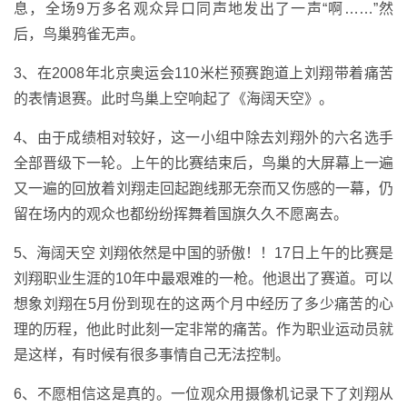
息，全场9万多名观众异口同声地发出了一声“啊……”然
后，鸟巢鸦雀无声。
3、在2008年北京奥运会110米栏预赛跑道上刘翔带着痛苦
的表情退赛。此时鸟巢上空响起了《海阔天空》。
4、由于成绩相对较好，这一小组中除去刘翔外的六名选手
全部晋级下一轮。上午的比赛结束后，鸟巢的大屏幕上一遍
又一遍的回放着刘翔走回起跑线那无奈而又伤感的一幕，仍
留在场内的观众也都纷纷挥舞着国旗久久不愿离去。
5、海阔天空 刘翔依然是中国的骄傲！！17日上午的比赛是
刘翔职业生涯的10年中最艰难的一枪。他退出了赛道。可以
想象刘翔在5月份到现在的这两个月中经历了多少痛苦的心
理的历程，他此时此刻一定非常的痛苦。作为职业运动员就
是这样，有时候有很多事情自己无法控制。
6、不愿相信这是真的。一位观众用摄像机记录下了刘翔从