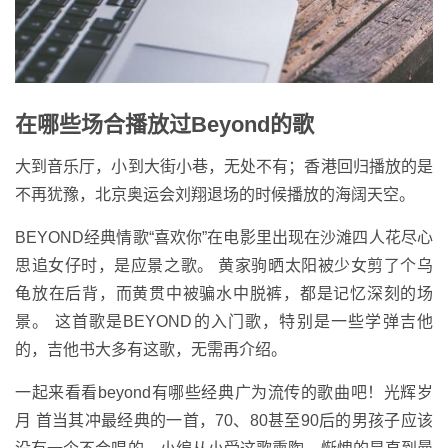
在哪些场合播放过Beyond的歌
大到音乐厅，小到大街小巷，无处不有；香港回归播放的是
不再犹豫，北京奥运会刘翔退场的时候播放的海阔天空。
BEYOND经典情歌“喜欢你”在电影里出现在沙滩四人花尽心
思追女仔时，是应景之歌。 黄家驹晒太阳被少女剪了个乌
龟放在后背，而黄贯中被骗水中脱裤，都是记忆深刻的场
景。 这首歌是BEYOND的入门歌，特别是一些学弹吉他
的，吉他书大多有这歌，无需再介绍。
一起来看看beyond有哪些经典广为流传的歌曲吧！光辉岁
月 首当其冲最经典的一首，70、80甚至90后的男孩子应该