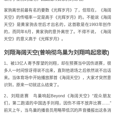
家驹离世前最有名的要数《光辉岁月》了，但现在，《海阔
天空》的传唱率一定是高于《光辉岁月》的。不能说《海阔
天空》是黄家驹去世后才出名的，这首歌是在1993年创作
的，而同年6月，黄家驹的意外离世了。不得不说，《海阔
天空》的意义高于《光辉岁月》。
刘翔海阔天空(曾响彻鸟巢为刘翔鸣起悲歌)
1、被13亿人寄予厚望的刘翔，却在预赛当中因伤退赛，很
多人一时间惊讶得说不出来，直到他退场之后依然说不出话
来。当体育场中开始播放那首《海阔天空》，大家才突然意
识到，原来一切就这么结束了。
2、刘翔退赛 鸟巢响起Beyond《海阔天空》“观众朋友
们，第二跑道的中国选手刘翔，因伤不得不放弃比赛……”
前天上午，当鸟巢的播音员用略带低沉的声音播报出这条消