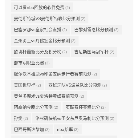
可以看nba回放的软件免费
(2)
曼彻斯特城VS曼彻斯特联比分预测
(2)
巴塞罗那vs皇家社会直播
巴黎对雷恩比分预测
(2)
(2)
金州勇士vs丹佛掘金比分预测
(2)
欧协杯最新比分及积分榜
吉尼斯国际冠军杯
(2)
(2)
邹市明职业比赛
(2)
密尔沃基雄鹿vs印第安纳步行者赛前预测
(2)
美国世界杯
西班牙队VS波兰队比分预测
(2)
(2)
奥兰多魔术vs夏洛特黄蜂赛前预测
(2)
阿森纳今晚比分预测
英联赛杯赛程比分
(2)
(2)
孙雯
洛杉矶快船vs圣安东尼奥马刺比分预测
(2)
(2)
巴西哥斯达黎加
nba赔率
(2)
(2)