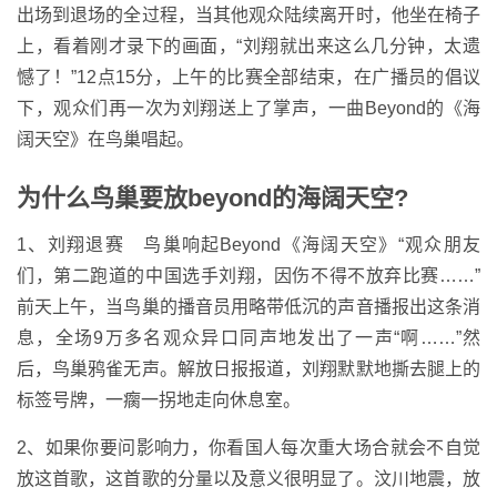
出场到退场的全过程，当其他观众陆续离开时，他坐在椅子
上，看着刚才录下的画面，“刘翔就出来这么几分钟，太遗
憾了！”12点15分，上午的比赛全部结束，在广播员的倡议
下，观众们再一次为刘翔送上了掌声，一曲Beyond的《海
阔天空》在鸟巢唱起。
为什么鸟巢要放beyond的海阔天空?
1、刘翔退赛 鸟巢响起Beyond《海阔天空》“观众朋友
们，第二跑道的中国选手刘翔，因伤不得不放弃比赛……”
前天上午，当鸟巢的播音员用略带低沉的声音播报出这条消
息，全场9万多名观众异口同声地发出了一声“啊……”然
后，鸟巢鸦雀无声。解放日报报道，刘翔默默地撕去腿上的
标签号牌，一瘸一拐地走向休息室。
2、如果你要问影响力，你看国人每次重大场合就会不自觉
放这首歌，这首歌的分量以及意义很明显了。汶川地震，放