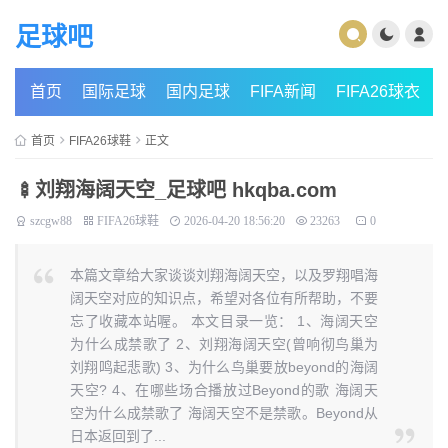
足球吧
首页
国际足球
国内足球
FIFA新闻
FIFA26球衣
首页
FIFA26球鞋
正文
🍢刘翔海阔天空_足球吧 hkqba.com
szcgw88
FIFA26球鞋
2026-04-20 18:56:20
23263
0
本篇文章给大家谈谈刘翔海阔天空，以及罗翔唱海
阔天空对应的知识点，希望对各位有所帮助，不要
忘了收藏本站喔。 本文目录一览： 1、海阔天空
为什么成禁歌了 2、刘翔海阔天空(曾响彻鸟巢为
刘翔鸣起悲歌) 3、为什么鸟巢要放beyond的海阔
天空? 4、在哪些场合播放过Beyond的歌 海阔天
空为什么成禁歌了 海阔天空不是禁歌。Beyond从
日本返回到了...