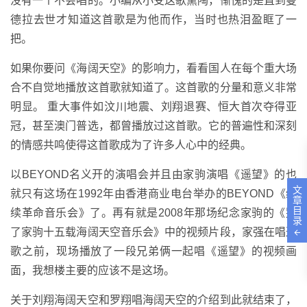
没有一个不会唱的。小编从小受这歌熏陶，惭愧的是直到曼
德拉去世才知道这首歌是为他而作，当时也热泪盈眶了一
把。
如果你要问《海阔天空》的影响力，看看国人在每个重大场
合不自觉地播放这首歌就知道了。这首歌的分量和意义非常
明显。 重大事件如汶川地震、刘翔退赛、恒大首次夺得亚
冠，甚至澳门普选，都曾播放过这首歌。它的普遍性和深刻
的情感共鸣使得这首歌成为了许多人心中的经典。
以BEYOND名义开的演唱会并且由家驹演唱《遥望》的也
文
就只有这场在1992年由香港商业电台举办的BEYOND《继
章
目
续革命音乐会》了。再有就是2008年那场纪念家驹的《别
录
了家驹十五载海阔天空音乐会》中的视频片段，家强在唱这
歌之前，现场播放了一段兄弟俩一起唱《遥望》的视频画
面，我想楼主要的应该不是这场。
关于刘翔海阔天空和罗翔唱海阔天空的介绍到此就结束了，