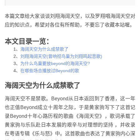
本篇文章给大家谈谈刘翔海阔天空，以及罗翔唱海阔天空对
应的知识点，希望对各位有所帮助，不要忘了收藏本站喔。
本文目录一览：
1、
海阔天空为什么成禁歌了
2、
刘翔海阔天空(曾响彻鸟巢为刘翔鸣起悲歌)
3、
为什么鸟巢要放beyond的海阔天空?
4、
在哪些场合播放过Beyond的歌
海阔天空为什么成禁歌了
海阔天空不是禁歌。Beyond从日本返回到了香港，这一年
也正值Beyond成立十周年之际，于是黄家驹写下了这首记
录Beyond十年心路历程的歌曲《海阔天空》，歌词承载了
黄家驹与乐队赴日本发展的艰辛与对理想的坚持 ，并收录
在粤语专辑《乐与怒》中。这首歌曲也表达了黄家驹内心深