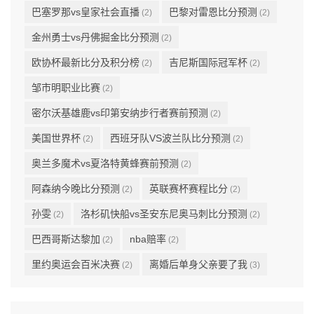
巴塞罗那vs皇家社会直播
巴黎对雷恩比分预测
(2)
(2)
金州勇士vs丹佛掘金比分预测
(2)
欧协杯最新比分及积分榜
吉尼斯国际冠军杯
(2)
(2)
邹市明职业比赛
(2)
密尔沃基雄鹿vs印第安纳步行者赛前预测
(2)
美国世界杯
西班牙队VS波兰队比分预测
(2)
(2)
奥兰多魔术vs夏洛特黄蜂赛前预测
(2)
阿森纳今晚比分预测
英联赛杯赛程比分
(2)
(2)
孙雯
洛杉矶快船vs圣安东尼奥马刺比分预测
(2)
(2)
巴西哥斯达黎加
nba赔率
(2)
(2)
里约奥运会百米决赛
离婚后单身父亲要了我
(2)
(3)