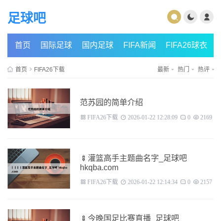
足球吧
首页
国际足球
国内足球
FIFA新闻
FIFA26球衣
首页
FIFA26下载
最新
热门
热评
范苏园的简单介绍
FIFA26下载
2026-01-22 12:28:09
0
21699
🍢灌篮高手主题曲名字_足球吧
hkqba.com
FIFA26下载
2026-01-22 12:14:34
0
21575
🍢今晚国足比赛直播_足球吧