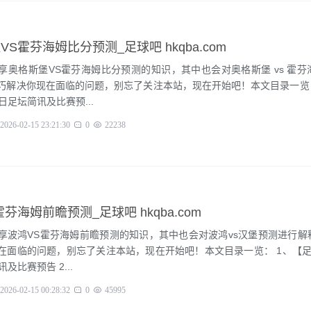
VS霍芬海姆比分预测_足球吧 hkqba.com
享奥格斯堡VS霍芬海姆比分预测的知识，其中也会对奥格斯堡 vs 霍芬
巧解决你现在面临的问题，别忘了关注本站，现在开始吧！本文目录一览：
日足坛简讯及比赛预...
2026-02-15 23:21:30
0
22238
霍芬海姆前瞻预测_足球吧 hkqba.com
享波鸿VS霍芬海姆前瞻预测的知识，其中也会对波鸿vs汉堡预测进行解
在面临的问题，别忘了关注本站，现在开始吧！本文目录一览： 1、【足
月21日足坛简讯及比赛预告 2...
2026-02-15 00:28:32
0
45995