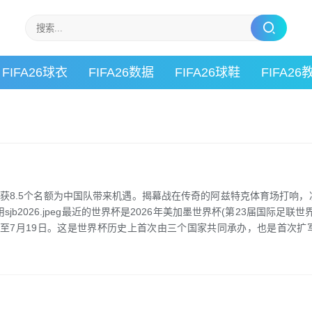
FIFA26球衣
FIFA26数据
FIFA26球鞋
FIFA26
洲获8.5个名额为中国队带来机遇。揭幕战在传奇的阿兹特克体育场打响，
2026.jpeg最近的世界杯是2026年美加墨世界杯(第23届国际足联世
日至7月19日。这是世界杯历史上首次由三个国家共同承办，也是首次扩军
行，决赛定...