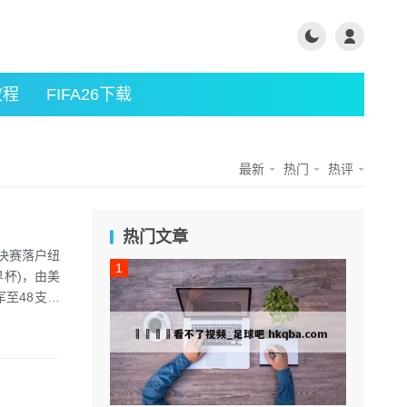
教程
FIFA26下载
最新
热门
热评
热门文章
决赛落户纽
界杯)，由美
至48支球