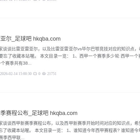
亚尔_足球吧 hkqba.com
家谈谈比雷亚雷亚尔，以及比雷亚雷亚尔vs毕尔巴鄂竞技对应的知识点，
了收藏本站喔。 本文目录一览： 1、西甲一个赛季多少轮 西甲一个赛季多少轮
个赛季共有38...
2026-02-14 15:00:30
0
21751
季赛程公布_足球吧 hkqba.com
家谈谈西甲新赛季赛程公布，以及西甲新赛季开始时间对应的知识点，希
收藏本站喔。 本文目录一览： 1、谁知道今年西甲赛程表? 谁知道今年西甲赛程
4赛季西甲联...