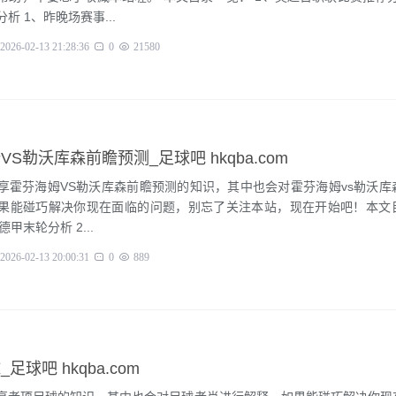
析 1、昨晚场赛事...
2026-02-13 21:28:36
0
21580
VS勒沃库森前瞻预测_足球吧 hkqba.com
享霍芬海姆VS勒沃库森前瞻预测的知识，其中也会对霍芬海姆vs勒沃库
果能碰巧解决你现在面临的问题，别忘了关注本站，现在开始吧！本文
1、24-25赛季德甲末轮分析 2...
2026-02-13 20:00:31
0
889
足球吧 hkqba.com