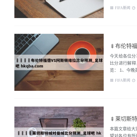
FIFA新闻
🍢布伦特福
今天给各位分
比分进行解释
FIFA新闻
🍢莱切斯特
本篇文章给大
望对各位有所帮