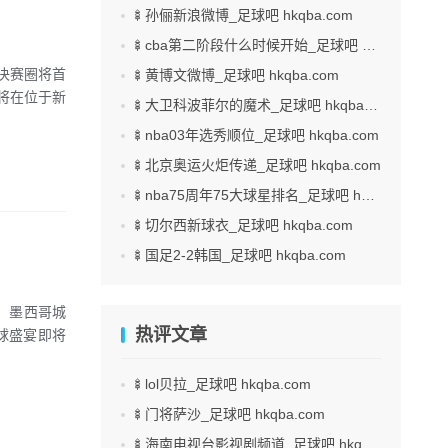
🍢孙俪新浪微博_足球吧 hkqba.com
🍢cba第二阶段什么时候开始_足球吧 hkqba.com
杯决赛圈将首
🍢黄博文微博_足球吧 hkqba.com
赛将在位于新
🍢大卫科波菲尔的魔术_足球吧 hkqba.com
🍢nba03年选秀顺位_足球吧 hkqba.com
🍢北京奥运火炬传递_足球吧 hkqba.com
🍢nba75周年75大球星排名_足球吧 hkqba.com
🍢切尔西新球衣_足球吧 hkqba.com
🍢国足2-2韩国_足球吧 hkqba.com
场、墨西哥城
热评文章
足球盛宴即将
🍢lol贝拉_足球吧 hkqba.com
🍢门将萨沙_足球吧 hkqba.com
🍢海南电视台影视剧频道_足球吧 hkqba.com