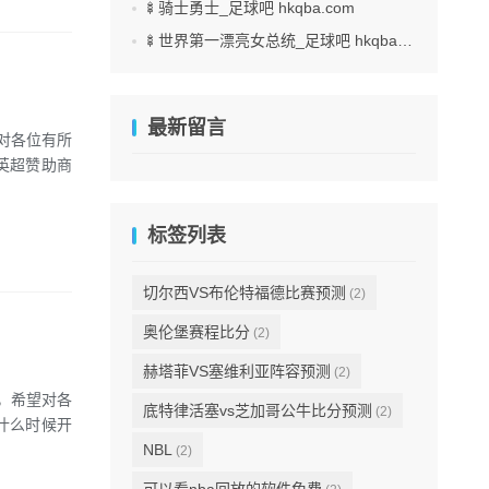
🍢骑士勇士_足球吧 hkqba.com
🍢世界第一漂亮女总统_足球吧 hkqba.com
最新留言
对各位有所
标签列表
切尔西VS布伦特福德比赛预测
(2)
奥伦堡赛程比分
(2)
赫塔菲VS塞维利亚阵容预测
(2)
，希望对各
底特律活塞vs芝加哥公牛比分预测
(2)
NBL
(2)