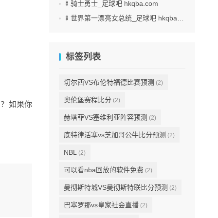
🍢骑士勇士_足球吧 hkqba.com
🍢世界第一漂亮女总统_足球吧 hkqba.com
标签列表
切尔西VS布伦特福德比赛预测
(2)
奥伦堡赛程比分
(2)
 ？如果你
赫塔菲VS塞维利亚阵容预测
(2)
底特律活塞vs芝加哥公牛比分预测
(2)
NBL
(2)
可以看nba回放的软件免费
(2)
曼彻斯特城VS曼彻斯特联比分预测
(2)
巴塞罗那vs皇家社会直播
(2)