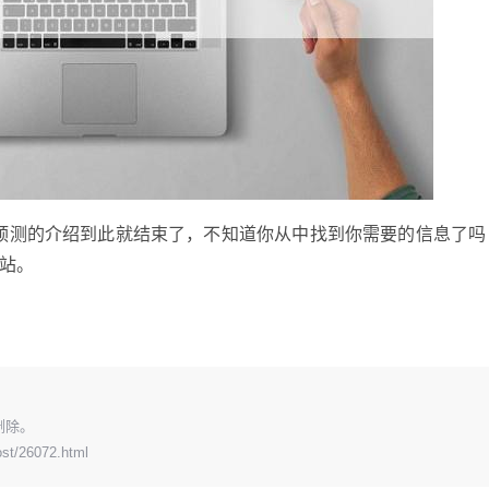
堡预测的介绍到此就结束了，不知道你从中找到你需要的信息了吗
站。
删除。
st/26072.html