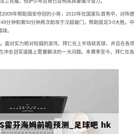
法兰克福，但萨尔布吕肯已证明其具备爆冷潜力。
2009年帮助国安夺冠的小将，2010年在国家队首秀中，对阵
9分钟和第50分钟两次助攻于汉超破门，帮助国足3-0大胜。
踢球。
强。面对实力相对较弱的波鸿，拜仁在上半场就丢球，并且在各
仁在冲击冠军道路上需要解决的一大问题。本赛季至今，拜仁在
。