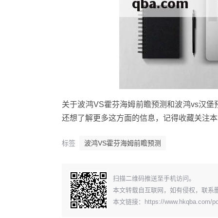
关于波鸿VS霍芬海姆前瞻预测和波鸿vs汉
还想了解更多这方面的信息，记得收藏关注本
标签
波鸿VS霍芬海姆前瞻预测
​扫描二维码推送至手机访问。
本文转载自互联网，如有侵权，联系
本文链接：
https://www.hkqba.com/po