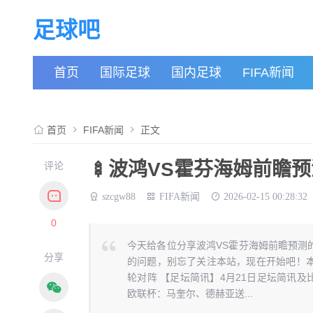
足球吧
首页
国际足球
国内足球
FIFA新闻
首页
FIFA新闻
正文
🍢波鸿VS霍芬海姆前瞻预测
评论
szcgw88
FIFA新闻
2026-02-15 00:28:32
0
今天给各位分享波鸿VS霍芬海姆前瞻预测
分享
的问题，别忘了关注本站，现在开始吧！本文
轮对阵 【足坛简讯】4月21日足坛简讯及
欧联杯：马奎尔、德赫亚送...