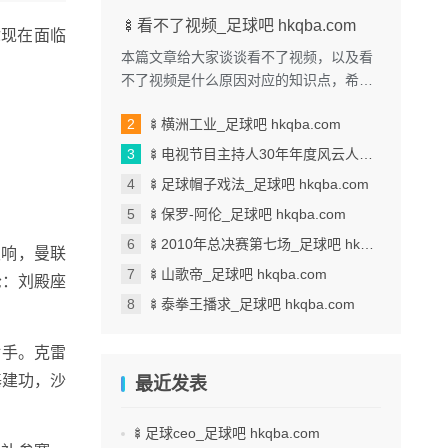
🍢看不了视频_足球吧 hkqba.com
你现在面临
本篇文章给大家谈谈看不了视频，以及看
不了视频是什么原因对应的知识点，希望
对各位有所帮助，不要忘了收藏本站喔。
🍢横洲工业_足球吧 hkqba.com
本文目录一览： 1、我手机...
🍢电视节目主持人30年年度风云人物_足球吧 hkqba.com
🍢足球帽子戏法_足球吧 hkqba.com
🍢保罗-阿伦_足球吧 hkqba.com
🍢2010年总决赛第七场_足球吧 hkqba.com
双响，曼联
🍢山歌帝_足球吧 hkqba.com
轮：刘殿座
🍢泰拳王播求_足球吧 hkqba.com
对手。克雷
基建功，沙
最近发表
🍢足球ceo_足球吧 hkqba.com