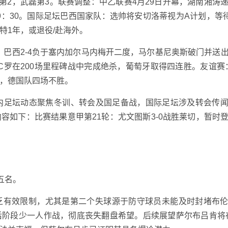
第2，武磊第3。联赛调整：中乙联赛4月29日开幕，湖南湘涛
19：30。国际足坛巴西国家队：选帅将安切洛蒂视为A计划，等待
特1年，或退役/赴海外。
：巴西2-4负于塞内加尔马内梅开二度，马尔基尼奥斯破门并送
C罗在200场里程碑战中完成绝杀，葡萄牙取得四连胜。友谊赛：
，德国队四场不胜。
国内足坛动态聚焦冬训、转会及国足备战，国际足坛涉及转会传
容如下：比赛结果意甲第21轮：尤文图斯3-0战胜莱切，暂时
第五名。
乏有效限制，尤其是第二个失球源于防守球员未能及时封堵布
阶段少一人作战，彻底丧失翻盘希望。后续展望萨尔布吕肯将在