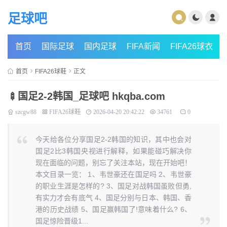
足球吧
首页
国际足球
国内足球
FIFA新闻
FIFA26球衣
首页
FIFA26球鞋
正文
🍢国足2-2韩国_足球吧 hkqba.com
szcgw88
FIFA26球鞋
2026-04-20 20:42:22
34761
0
今天给各位分享国足2-2韩国的知识，其中也会对
国足2比3韩国央视进行解释，如果能碰巧解决你
现在面临的问题，别忘了关注本站，现在开始吧！
本文目录一览： 1、韦世豪还在国足吗 2、韦世豪
的职业生涯是怎样的? 3、国足对战韩国虽败但勇,
有实力才会有底气 4、国足分别与日本、韩国、香
港的历史战绩 5、国足赢韩国了!意味着什么? 6、
国足惊险晋级1...