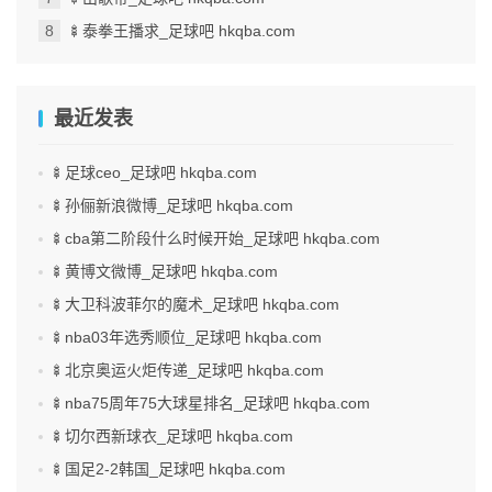
🍢泰拳王播求_足球吧 hkqba.com
最近发表
🍢足球ceo_足球吧 hkqba.com
🍢孙俪新浪微博_足球吧 hkqba.com
🍢cba第二阶段什么时候开始_足球吧 hkqba.com
🍢黄博文微博_足球吧 hkqba.com
🍢大卫科波菲尔的魔术_足球吧 hkqba.com
🍢nba03年选秀顺位_足球吧 hkqba.com
🍢北京奥运火炬传递_足球吧 hkqba.com
🍢nba75周年75大球星排名_足球吧 hkqba.com
🍢切尔西新球衣_足球吧 hkqba.com
🍢国足2-2韩国_足球吧 hkqba.com