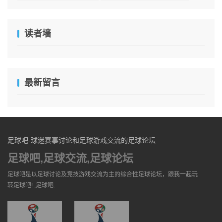
读者墙
最新留言
足球吧-球迷赛事讨论和足球游戏交流的足球论坛
足球吧,足球交流,足球论坛
足球吧是以足球讨论及竞技游戏交流为主的综合性足球论坛，跟我一起玩
转足球吧! ,足球吧.