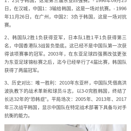
1：2负于韩国，这是第三届东亚四强赛。- 1996年09月25
日，在汉城，中国1：3输给韩国，这是一场对抗赛。- 1996
年11月26日，在广州，中国2：3负于韩国，这是一场对抗
赛。
2、韩国队2胜1负获得亚军，日本队1胜1平1负获得第三
名，中国香港队3战皆负垫底。这已经不是中国队第一次获
得该项赛事的冠军。2003年，在东亚足球四强赛改弦更张
为东亚足球锦标赛之后，迄今已经举行了4届比赛，韩国队
获得了两届冠军。
3、历史对比：唯一胜利：2010年东亚杯，中国队凭借高洪
波执教下的战术革新和球员斗志，以3-0完胜韩国，终结了
长达32年的“恐韩症”。平局场次：2005年、2013年、2017
年三次战平韩国，显示中国队在特定战术部署下具备与对手
抗衡的能力。