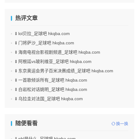
热评文章
🍢lol贝拉_足球吧 hkqba.com
🍢门将萨沙_足球吧 hkqba.com
🍢海南电视台影视剧频道_足球吧 hkqba.com
🍢阿根廷vs玻利维亚_足球吧 hkqba.com
🍢东京奥运会男子百米决赛成绩_足球吧 hkqba.com
🍢一首歌倾诉所有_足球吧 hkqba.com
🍢白岩松对话姚明_足球吧 hkqba.com
🍢乌拉圭对法国_足球吧 hkqba.com
随便看看
换一换
🍢nbl是什么_足球吧 hkqba.com