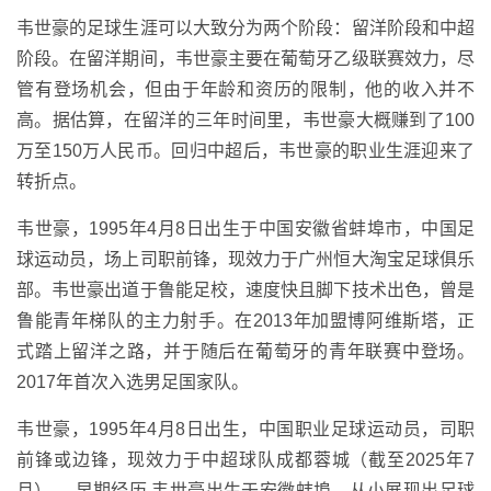
韦世豪的足球生涯可以大致分为两个阶段：留洋阶段和中超
阶段。在留洋期间，韦世豪主要在葡萄牙乙级联赛效力，尽
管有登场机会，但由于年龄和资历的限制，他的收入并不
高。据估算，在留洋的三年时间里，韦世豪大概赚到了100
万至150万人民币。回归中超后，韦世豪的职业生涯迎来了
转折点。
韦世豪，1995年4月8日出生于中国安徽省蚌埠市，中国足
球运动员，场上司职前锋，现效力于广州恒大淘宝足球俱乐
部。韦世豪出道于鲁能足校，速度快且脚下技术出色，曾是
鲁能青年梯队的主力射手。在2013年加盟博阿维斯塔，正
式踏上留洋之路，并于随后在葡萄牙的青年联赛中登场。
2017年首次入选男足国家队。
韦世豪，1995年4月8日出生，中国职业足球运动员，司职
前锋或边锋，现效力于中超球队成都蓉城（截至2025年7
月）。 早期经历 韦世豪出生于安徽蚌埠，从小展现出足球