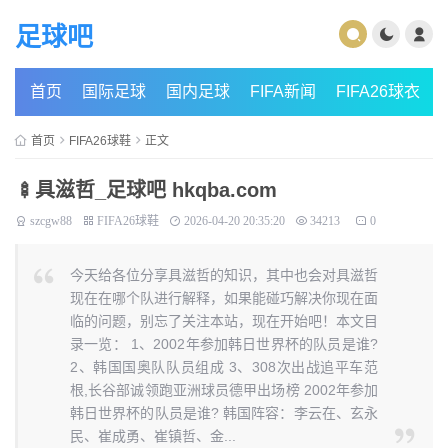
足球吧
首页
国际足球
国内足球
FIFA新闻
FIFA26球衣
首页
FIFA26球鞋
正文
🍢具滋哲_足球吧 hkqba.com
szcgw88
FIFA26球鞋
2026-04-20 20:35:20
34213
0
今天给各位分享具滋哲的知识，其中也会对具滋哲
现在在哪个队进行解释，如果能碰巧解决你现在面
临的问题，别忘了关注本站，现在开始吧！本文目
录一览： 1、2002年参加韩日世界杯的队员是谁?
2、韩国国奥队队员组成 3、308次出战追平车范
根,长谷部诚领跑亚洲球员德甲出场榜 2002年参加
韩日世界杯的队员是谁? 韩国阵容：李云在、玄永
民、崔成勇、崔镇哲、金...