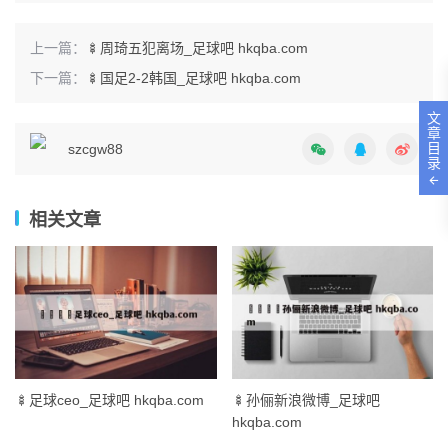
上一篇：
🍢周琦五犯离场_足球吧 hkqba.com
下一篇：
🍢国足2-2韩国_足球吧 hkqba.com
文
章
目
szcgw88
录
相关文章
🍢足球ceo_足球吧 hkqba.com
🍢孙俪新浪微博_足球吧
hkqba.com