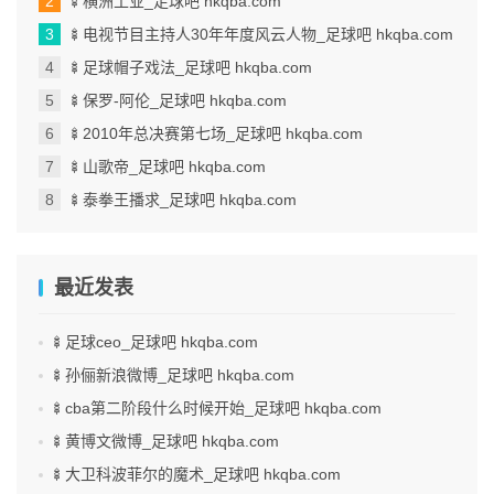
🍢横洲工业_足球吧 hkqba.com
🍢电视节目主持人30年年度风云人物_足球吧 hkqba.com
🍢足球帽子戏法_足球吧 hkqba.com
🍢保罗-阿伦_足球吧 hkqba.com
🍢2010年总决赛第七场_足球吧 hkqba.com
🍢山歌帝_足球吧 hkqba.com
🍢泰拳王播求_足球吧 hkqba.com
最近发表
🍢足球ceo_足球吧 hkqba.com
🍢孙俪新浪微博_足球吧 hkqba.com
🍢cba第二阶段什么时候开始_足球吧 hkqba.com
🍢黄博文微博_足球吧 hkqba.com
🍢大卫科波菲尔的魔术_足球吧 hkqba.com