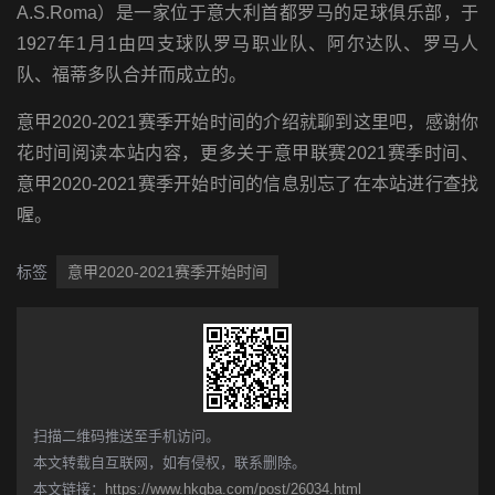
A.S.Roma）是一家位于意大利首都罗马的足球俱乐部，于
1927年1月1由四支球队罗马职业队、阿尔达队、罗马人
队、福蒂多队合并而成立的。
意甲2020-2021赛季开始时间的介绍就聊到这里吧，感谢你
花时间阅读本站内容，更多关于意甲联赛2021赛季时间、
意甲2020-2021赛季开始时间的信息别忘了在本站进行查找
喔。
标签
意甲2020-2021赛季开始时间
​扫描二维码推送至手机访问。
本文转载自互联网，如有侵权，联系删除。
本文链接：
https://www.hkqba.com/post/26034.html