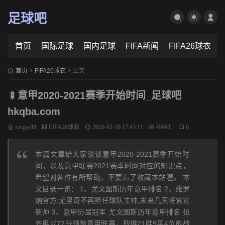
足球吧
首页
国际足球
国内足球
FIFA新闻
FIFA26球衣
首页
FIFA26球衣
正文
🍢意甲2020-2021赛季开始时间_足球吧
hkqba.com
szcgw88
FIFA26球衣
2026-02-10 17:43:11
49961
0
本篇文章给大家谈谈意甲2020-2021赛季开始时
间，以及意甲联赛2021赛季时间对应的知识点，
希望对各位有所帮助，不要忘了收藏本站喔。 本
文目录一览： 1、尤文图斯历年意甲排名 2、维罗
纳官方:尤里奇不再担任球队主帅,未来几天将官宣
新帅 3、意甲历届冠军 尤文图斯历年意甲排名 拉
齐奥以72分领跑意甲联赛，取得21胜9平4负的战