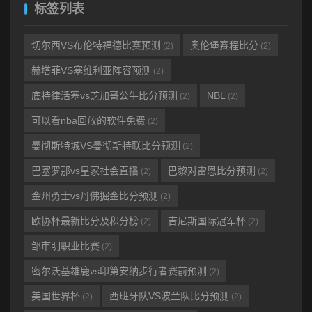
标签列表
切尔西VS布伦特福德比赛预测
奥伦堡赛程比分
(2)
(2)
赫塔菲VS塞维利亚阵容预测
(2)
底特律活塞vs芝加哥公牛比分预测
NBL
(2)
(2)
可以看nba回放的软件免费
(2)
曼彻斯特城VS曼彻斯特联比分预测
(2)
巴塞罗那vs皇家社会直播
巴黎对雷恩比分预测
(2)
(2)
金州勇士vs丹佛掘金比分预测
(2)
欧协杯最新比分及积分榜
吉尼斯国际冠军杯
(2)
(2)
邹市明职业比赛
(2)
密尔沃基雄鹿vs印第安纳步行者赛前预测
(2)
美国世界杯
西班牙队VS波兰队比分预测
(2)
(2)