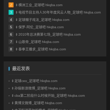
🍢横洲工业_足球吧 hkqba.com
🍢电视节目主持人30年年度风云人物_足球吧 hkqba.com
🍢足球帽子戏法_足球吧 hkqba.com
🍢保罗-阿伦_足球吧 hkqba.com
🍢2010年总决赛第七场_足球吧 hkqba.com
🍢山歌帝_足球吧 hkqba.com
🍢泰拳王播求_足球吧 hkqba.com
最近发表
🍢足球ceo_足球吧 hkqba.com
🍢孙俪新浪微博_足球吧 hkqba.com
🍢cba第二阶段什么时候开始_足球吧 hkqba.com
🍢黄博文微博_足球吧 hkqba.com