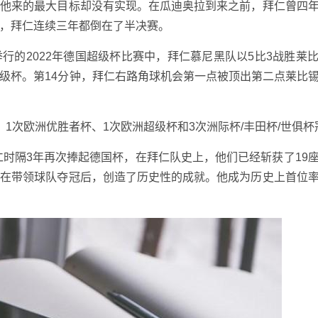
请他来的最大目标却没有实现。在瓜迪奥拉到来之前，拜仁曾四
，拜仁连续三年都倒在了半决赛。
行的2022年德国超级杯比赛中，拜仁慕尼黑队以5比3战胜莱
级杯。第14分钟，拜仁右路角球机会第一点被顶出第二点莱比
。
1次欧洲优胜者杯、1次欧洲超级杯和3次洲际杯/丰田杯/世俱杯
仁时隔3年再次捧起德国杯，在拜仁队史上，他们已经斩获了19
奇在带领球队夺冠后，创造了历史性的成就。他成为历史上首位