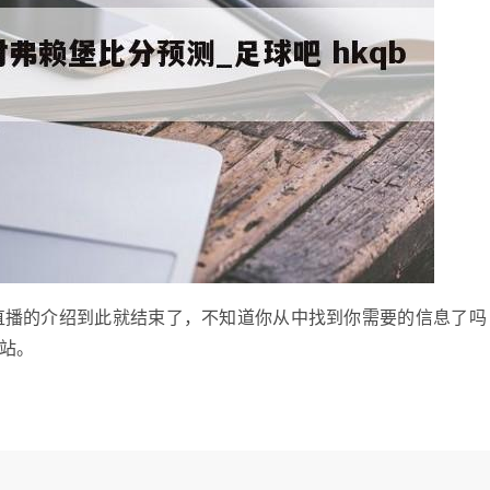
直播的介绍到此就结束了，不知道你从中找到你需要的信息了吗
站。