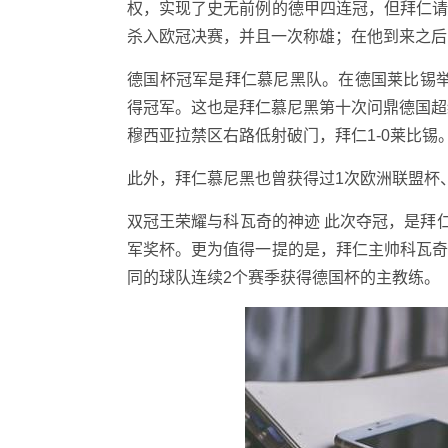
权，实现了史无前例的德甲四连冠，但拜仁
杀入欧冠决赛，并且一次称雄；在他到来之后
德国杯冠军是拜仁慕尼黑队。在德国莱比锡举
得冠军。这也是拜仁慕尼黑第十次问鼎德国超
穆西亚拉禁区右路低射破门，拜仁1-0莱比锡
此外，拜仁慕尼黑也曾获得过1次欧洲联盟杯、
双冠王荣耀与科瓦奇的神迹 此次夺冠，是拜
军奖杯。更为值得一提的是，拜仁主帅科瓦
同的球队连续2个赛季获得德国杯的主教练。