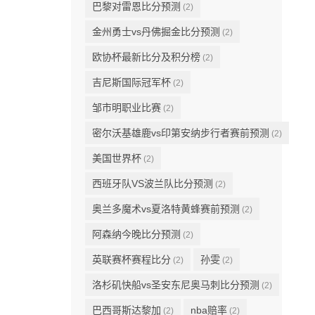
巴黎对雷恩比分预测
(2)
金州勇士vs丹佛掘金比分预测
(2)
欧协杯最新比分及积分榜
(2)
吉尼斯国际冠军杯
(2)
邹市明职业比赛
(2)
密尔沃基雄鹿vs印第安纳步行者赛前预测
(2)
美国世界杯
(2)
西班牙队VS波兰队比分预测
(2)
奥兰多魔术vs夏洛特黄蜂赛前预测
(2)
阿森纳今晚比分预测
(2)
英联赛杯赛程比分
孙雯
(2)
(2)
洛杉矶快船vs圣安东尼奥马刺比分预测
(2)
巴西哥斯达黎加
nba赔率
(2)
(2)