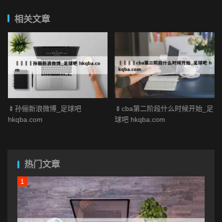
相关文章
🍢孙俪新浪微博_足球吧
🍢cba第二阶段什么时候开始_足
hkqba.com
球吧 hkqba.com
热门文章