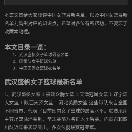
本篇文章给大家谈谈中国女篮最新名单，以及中国女篮最新
名单刘禹彤对应的知识点，希望对各位有所帮助，不要忘了
收藏本站喔。
本文目录一览：
1、
武汉盛帆女子篮球最新名单
2、
国家队女子篮球名单
3、
中国国家女篮球衣名单
武汉盛帆女子篮球最新名单
1、武汉盛帆女篮 1 福建众腾女篮 1 天津冠岚女篮 1 辽宁忠
大女篮 1 陕西天泽女篮 1 河北英励女篮 这些球队来自全国
不同省市，代表了目前国内女子篮球的最高水平。联赛采用
主客场双循环赛制，常规赛前八名进入季后赛。内蒙古和四
川队近年来表现突出，多次包揽联赛冠亚军。